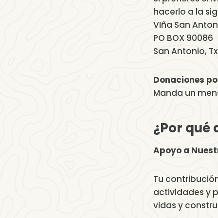
hacerlo a la si
VIña San Anton
PO BOX 90086
San Antonio, Tx
Donaciones po
Manda un mens
¿Por qué 
Apoyo a Nuestr
Tu contribució
actividades y 
vidas y constr