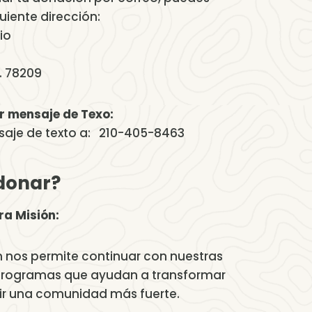
guiente dirección:
io
. 78209
r mensaje de Texo:
aje de texto a: 210-405-8463
donar?
a Misión:
n nos permite continuar con nuestras
programas que ayudan a transformar
uir una comunidad más fuerte.