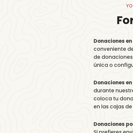
O
YO
Fo
Donaciones en 
conveniente de
de donaciones 
única o config
Donaciones en
durante nuestr
coloca tu donac
en las cajas de
Donaciones po
Si prefieres en