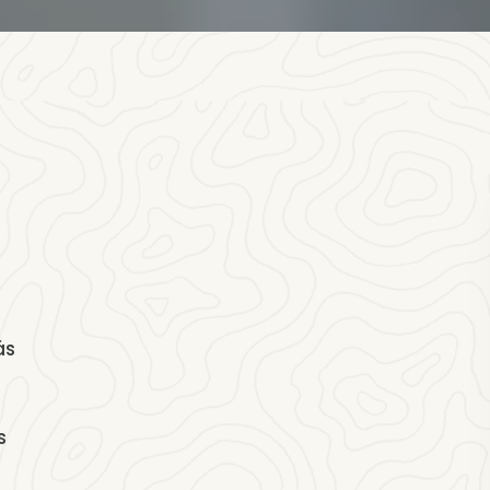
ás
e
s