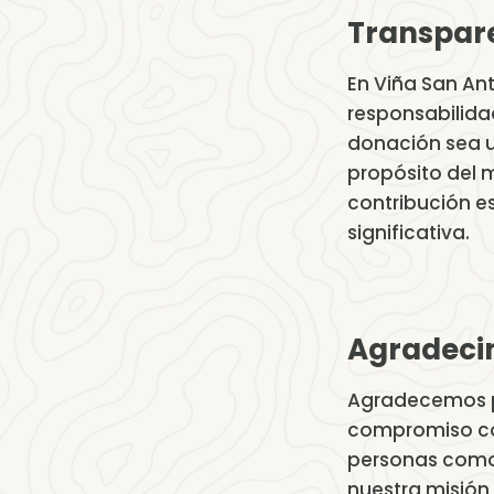
Transpare
En Viña San Ant
responsabilid
donación sea u
propósito del m
contribución e
significativa.
Agradeci
Agradecemos p
compromiso con
personas como
nuestra misión 