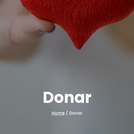
Donar
Home
/
Donar